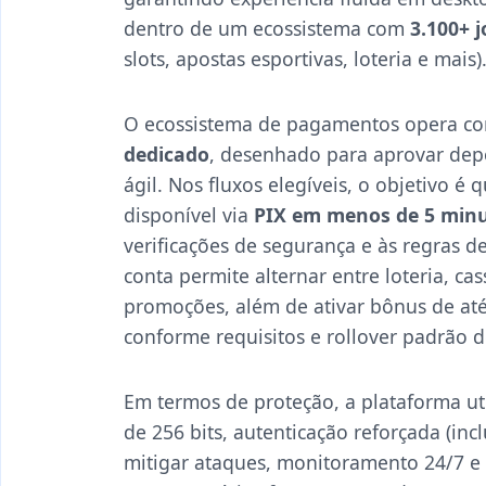
dentro de um ecossistema com
3.100+ 
slots, apostas esportivas, loteria e mais)
O ecossistema de pagamentos opera 
dedicado
, desenhado para aprovar dep
ágil. Nos fluxos elegíveis, o objetivo é 
disponível via
PIX em menos de 5 min
verificações de segurança e às regras 
conta permite alternar entre loteria, cas
promoções, além de ativar bônus de at
conforme requisitos e rollover padrão 
Em termos de proteção, a plataforma uti
de 256 bits, autenticação reforçada (inc
mitigar ataques, monitoramento 24/7 e 