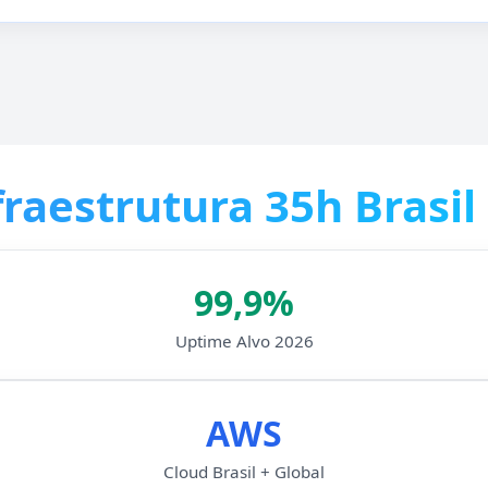
fraestrutura 35h Brasil
99,9%
Uptime Alvo 2026
AWS
Cloud Brasil + Global