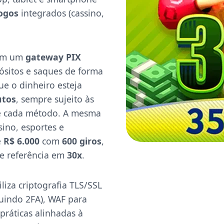
jogos
integrados (cassino,
.
com um
gateway PIX
ósitos e saques de forma
que o dinheiro esteja
utos
, sempre sujeito às
de cada método. A mesma
sino, esportes e
é
R$ 6.000
com
600 giros
,
de referência em
30x
.
liza criptografia TLS/SSL
luindo 2FA), WAF para
práticas alinhadas à