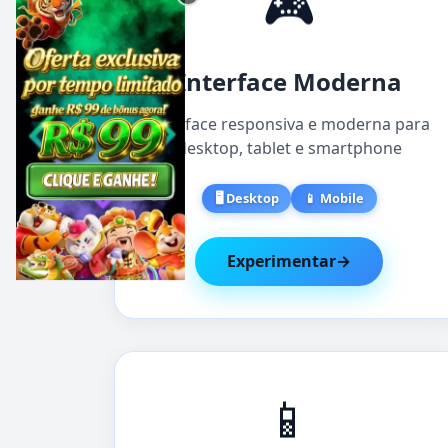
×
Interface Moderna
Interface responsiva e moderna para
desktop, tablet e smartphone
🖥️ Desktop
📱 Mobile
Experimentar
→
📱