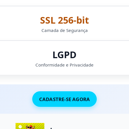
SSL 256-bit
Camada de Segurança
LGPD
Conformidade e Privacidade
CADASTRE-SE AGORA