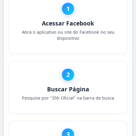
1
Acessar Facebook
Abra o aplicativo ou site do Facebook no seu
dispositivo
2
Buscar Página
Pesquise por "35h Oficial" na barra de busca
3