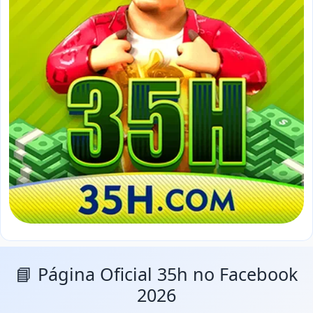
📘 Página Oficial 35h no Facebook
2026