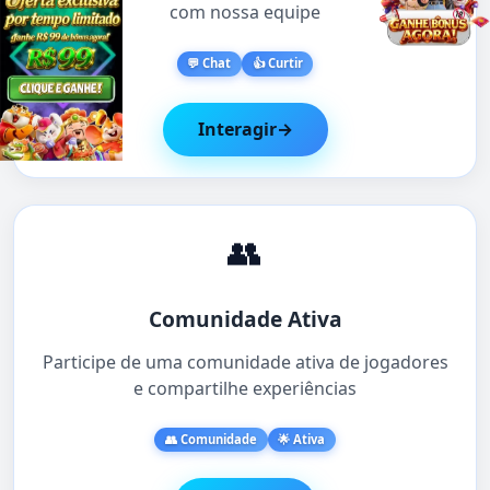
com nossa equipe
💬 Chat
👍 Curtir
Interagir
→
👥
Comunidade Ativa
Participe de uma comunidade ativa de jogadores
e compartilhe experiências
👥 Comunidade
🌟 Ativa