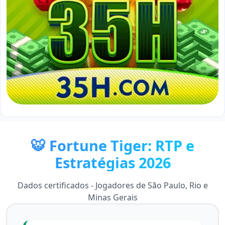
🐯 Fortune Tiger: RTP e
Estratégias 2026
Dados certificados - Jogadores de São Paulo, Rio e
Minas Gerais