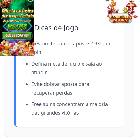
×
×
💡 Dicas de Jogo
Gestão de banca: aposte 2-3% por
spin
Defina meta de lucro e saia ao
atingir
Evite dobrar aposta para
recuperar perdas
Free spins concentram a maioria
das grandes vitórias