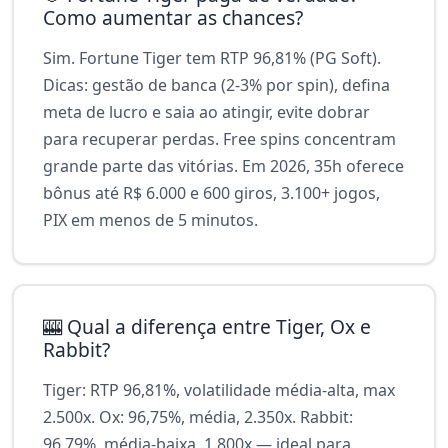
Como aumentar as chances?
Sim. Fortune Tiger tem RTP 96,81% (PG Soft).
Dicas: gestão de banca (2-3% por spin), defina
meta de lucro e saia ao atingir, evite dobrar
para recuperar perdas. Free spins concentram
grande parte das vitórias. Em 2026, 35h oferece
bônus até R$ 6.000 e 600 giros, 3.100+ jogos,
PIX em menos de 5 minutos.
🎰 Qual a diferença entre Tiger, Ox e
Rabbit?
Tiger: RTP 96,81%, volatilidade média-alta, max
2.500x. Ox: 96,75%, média, 2.350x. Rabbit:
96,79%, média-baixa, 1.800x — ideal para