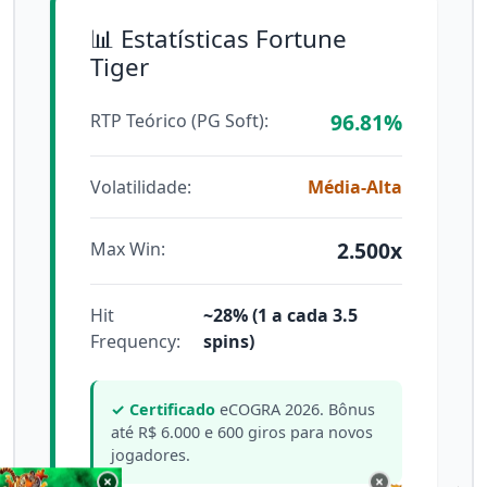
📊 Estatísticas Fortune
Tiger
96.81%
RTP Teórico (PG Soft):
Volatilidade:
Média-Alta
2.500x
Max Win:
Hit
~28% (1 a cada 3.5
Frequency:
spins)
✓ Certificado
eCOGRA 2026. Bônus
até R$ 6.000 e 600 giros para novos
jogadores.