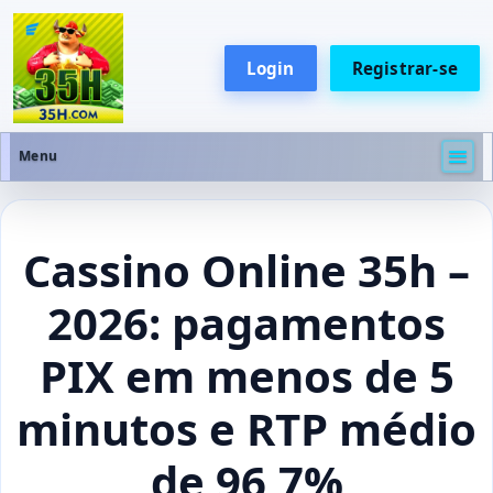
Login
Registrar-se
Menu
Cassino Online 35h –
2026: pagamentos
PIX em menos de 5
minutos e RTP médio
de 96,7%