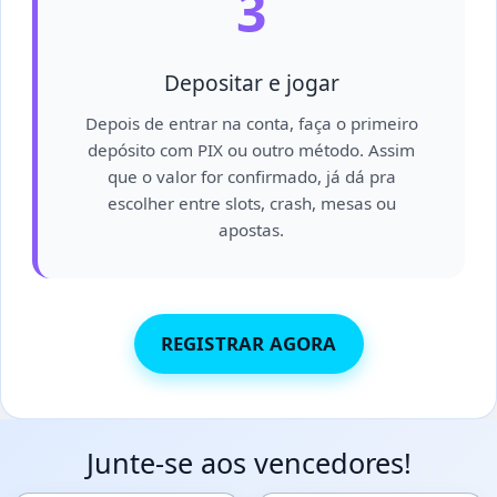
3
Depositar e jogar
Depois de entrar na conta, faça o primeiro
depósito com PIX ou outro método. Assim
que o valor for confirmado, já dá pra
escolher entre slots, crash, mesas ou
apostas.
REGISTRAR AGORA
Junte-se aos vencedores!