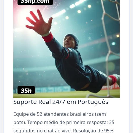
Suporte Real 24/7 em Português
Equipe de 52 atendentes brasileiros (sem
bots). Tempo médio de primeira resposta: 35
segundos no chat ao vivo. Resolução de 95%