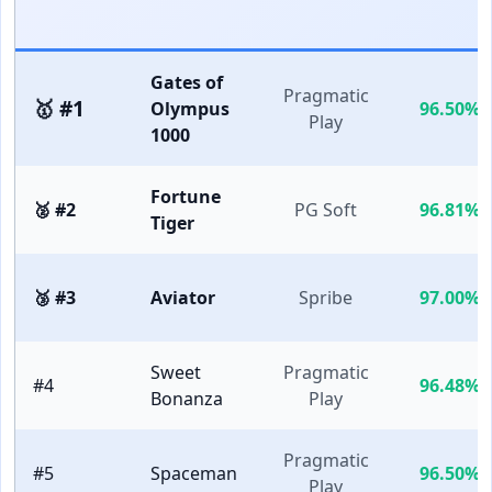
Gates of
Pragmatic
🥇 #1
Olympus
96.50%
Play
1000
Fortune
🥈 #2
PG Soft
96.81%
Tiger
🥉 #3
Aviator
Spribe
97.00%
Sweet
Pragmatic
#4
96.48%
Bonanza
Play
Pragmatic
#5
Spaceman
96.50%
Play