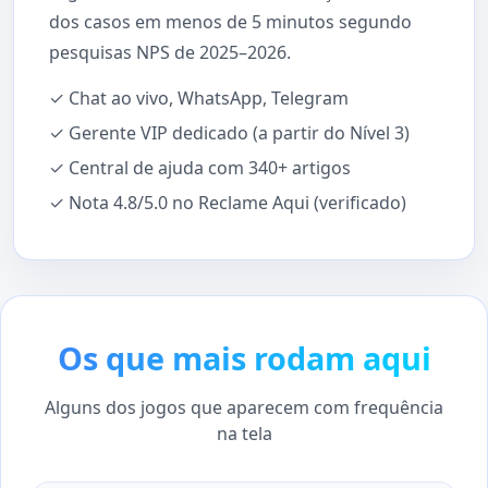
dos casos em menos de 5 minutos segundo
pesquisas NPS de 2025–2026.
✓ Chat ao vivo, WhatsApp, Telegram
✓ Gerente VIP dedicado (a partir do Nível 3)
✓ Central de ajuda com 340+ artigos
✓ Nota 4.8/5.0 no Reclame Aqui (verificado)
Os que mais rodam aqui
Alguns dos jogos que aparecem com frequência
na tela