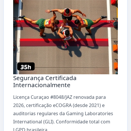
Segurança Certificada
Internacionalmente
Licença Curaçao #8048/JAZ renovada para
2026, certificação eCOGRA (desde 2021) e
auditorias regulares da Gaming Laboratories
International (GLI). Conformidade total com
LGPD brasileira.