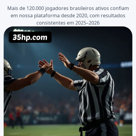
Mais de 120.000 jogadores brasileiros ativos confiam
em nossa plataforma desde 2020, com resultados
consistentes em 2025–2026