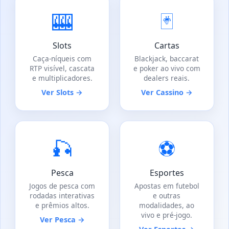
🎰
🃏
Slots
Cartas
Caça‑níqueis com
Blackjack, baccarat
RTP visível, cascata
e poker ao vivo com
e multiplicadores.
dealers reais.
Ver Slots →
Ver Cassino →
🎣
⚽
Pesca
Esportes
Jogos de pesca com
Apostas em futebol
rodadas interativas
e outras
e prêmios altos.
modalidades, ao
vivo e pré-jogo.
Ver Pesca →