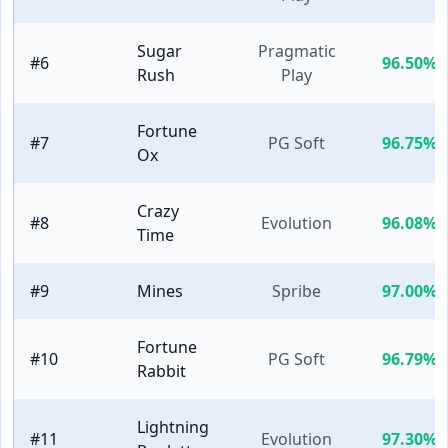
Sugar
Pragmatic
#6
96.50%
Rush
Play
Fortune
#7
PG Soft
96.75%
Ox
Crazy
#8
Evolution
96.08%
Time
#9
Mines
Spribe
97.00%
Fortune
#10
PG Soft
96.79%
Rabbit
Lightning
#11
Evolution
97.30%