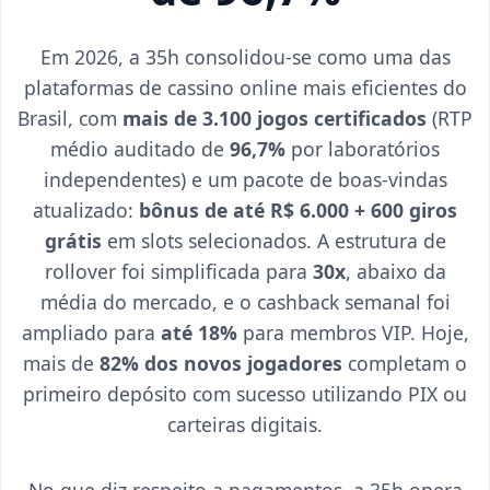
Em 2026, a 35h consolidou‑se como uma das
plataformas de cassino online mais eficientes do
Brasil, com
mais de 3.100 jogos certificados
(RTP
médio auditado de
96,7%
por laboratórios
independentes) e um pacote de boas‑vindas
atualizado:
bônus de até R$ 6.000 + 600 giros
grátis
em slots selecionados. A estrutura de
rollover foi simplificada para
30x
, abaixo da
média do mercado, e o cashback semanal foi
ampliado para
até 18%
para membros VIP. Hoje,
mais de
82% dos novos jogadores
completam o
primeiro depósito com sucesso utilizando PIX ou
carteiras digitais.
No que diz respeito a pagamentos, a 35h opera